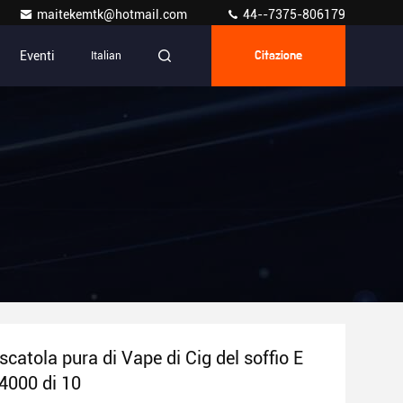
maitekemtk@hotmail.com
44--7375-806179
Eventi
Italian
Citazione
catola pura di Vape di Cig del soffio E
 4000 di 10