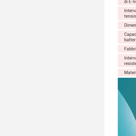
di E-l
Interv
tensi
Dimen
Capaci
batter
Fabbr
Interv
resist
Mater