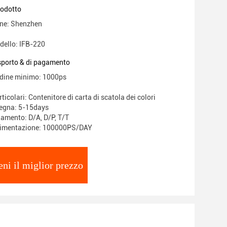
rodotto
ine: Shenzhen
dello: IFB-220
asporto & di pagamento
rdine minimo: 1000ps
ticolari: Contenitore di carta di scatola dei colori
segna: 5-15days
gamento: D/A, D/P, T/T
alimentazione: 100000PS/DAY
eni il miglior prezzo