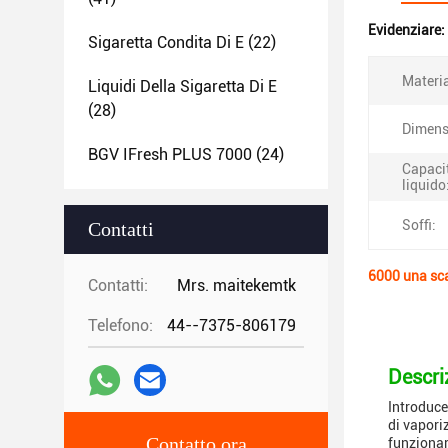
Evidenziare:
Sigaretta Condita Di E
(22)
Materia
Liquidi Della Sigaretta Di E
(28)
Dimens
BGV IFresh PLUS 7000
(24)
Capacit
liquido
Soffi:
Contatti
6000 una scat
Contatti:
Mrs. maitekemtk
Telefono:
44--7375-806179
Descri
Introduce
di vapori
Contatto ora
funzionar