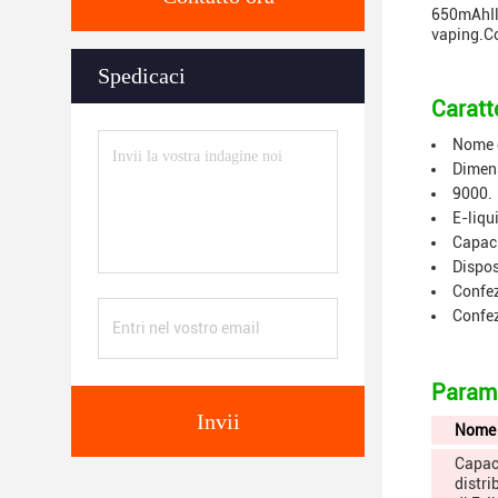
650mAhIl 
vaping.Co
Spedicaci
Caratte
Nome d
Dimen
9000.
E-liqu
Capaci
Dispos
Confez
Confez
Parame
Invii
Nome
Capac
distri