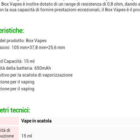
Box Vapes è inoltre dotato di un range di resistenza di 0,8 ohm, dando agl
n la sua capacità di fornire prestazioni eccezionali, il Box Vapes è il pro
ristiche:
el prodotto: Box Vapes
sioni: 105 mm*37,8 mm*25,6 mm
id Capacità: 15 ml
tà della batteria: 650mAh
itivo per la scatola di vaporizzazione
ione per il vaping
ione per il vaping
tri tecnici:
Vape in scatola
ità di
buzione
15 ml