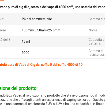
vape puro di cig di e
,
scatola del vape di 4000 soffi
,
una scatola del vape 
le:
PC del commestibile
Gamma di t
ioni:
105mm*37.8mm*25.6mm
Nome:
à del E-
Capacità d
15 ml
:
batteria:
Gamma di
9000
resistenza:
ola pura di Vape di Cig del soffio E del soffio 4000 di 10
zione del prodotto:
ndo Box Vapes, il rivoluzionario prodotto che sta rivoluzionando il modo
zzazione che offre agli utenti un'esperienza di vaping senza pariQuesto 
e in una gamma di tensione da 3,3V a 4,2V e ha una capacità di e-liquid 