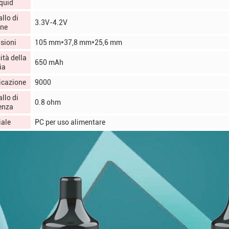
iquid
allo di
3.3V-4.2V
one
sioni
105 mm*37,8 mm*25,6 mm
tà della
650 mAh
ia
icazione
9000
allo di
0.8 ohm
enza
iale
PC per uso alimentare