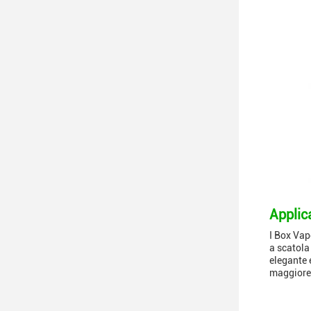
Applic
I Box Vap
a scatola
elegante 
maggiore 