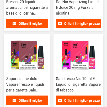
Freschi 20 liquidi
Sal Nic Vaporizing Liquid
aromatici per sigarette a
E Juice 20 mg Forza di
base di glicerina
nicotina
vegetale
Ottieni il miglior
Ottieni il miglior prezzo
prezzo
Sapore di mentolo
Sale fresco Nic 10 ml E
Vapore fresco e liquidi
Liquidi di sigaretta Sapore
per sigarette Sale
di tabacco
Ingrediente base Nic
Ottieni il miglior
Ottieni il miglior prezzo