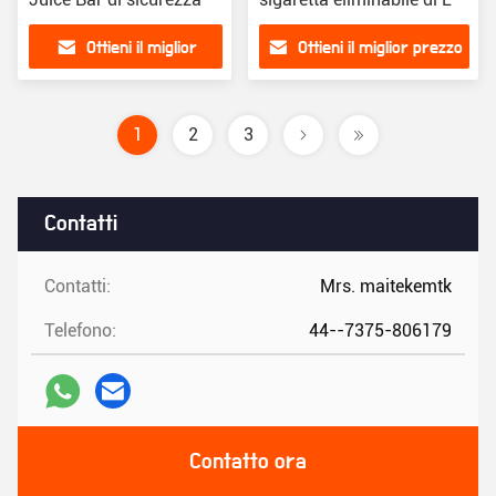
Ottieni il miglior
Ottieni il miglior prezzo
prezzo
1
2
3
Contatti
Contatti:
Mrs. maitekemtk
Telefono:
44--7375-806179
Contatto ora