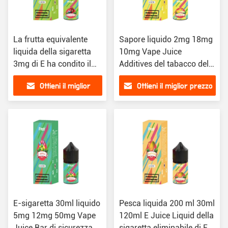
La frutta equivalente
Sapore liquido 2mg 18mg
liquida della sigaretta
10mg Vape Juice
3mg di E ha condito il
Additives del tabacco della
succo 50ml 60ml di
sigaretta sana di E
Ottieni il miglior
Ottieni il miglior prezzo
Vape del liquido del
vapore
prezzo
E-sigaretta 30ml liquido
Pesca liquida 200 ml 30ml
5mg 12mg 50mg Vape
120ml E Juice Liquid della
Juice Bar di sicurezza
sigaretta eliminabile di E