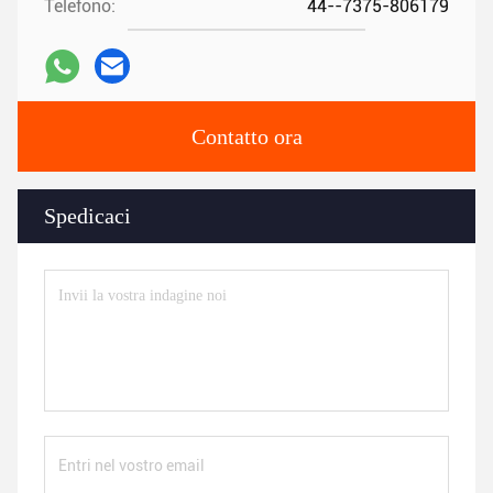
Telefono:
44--7375-806179
Contatto ora
Spedicaci