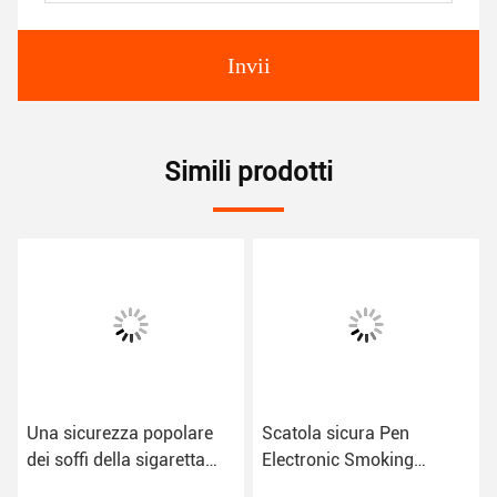
Invii
Simili prodotti
Una sicurezza popolare
Scatola sicura Pen
dei soffi della sigaretta
Electronic Smoking
10000 di uso E
Devices di Vape di Cig di E