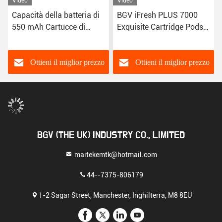
Video
Video
Capacità della batteria di
BGV iFresh PLUS 7000
550 mAh Cartucce di
Exquisite Cartridge Pods
sostituzione per vaping
con finitura cristallina e
liscio e aromatico
alta resistenza 0,8 Ohm
Ottieni il miglior prezzo
Ottieni il miglior prezzo
BGV (THE UK) INDUSTRY CO., LIMITED
maitekemtk@hotmail.com
44--7375-806179
1-2 Sagar Street, Manchester, Inghilterra, M8 8EU