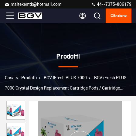
maitekemtk@hotmail.com
44--7375-806179
Citazione
Prodotti
Casa
>
Prodotti
>
BGV IFresh PLUS 7000
>
BGV iFresh PLUS
7000 Crystal Design Replacement Cartridge Pods / Cartridge
Replaceable Pods per il vaping liscio