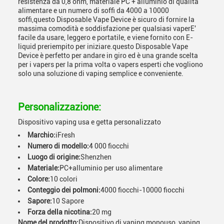
resistenza da 0,8 ohm, materiale PC + alluminio di qualità
alimentare e un numero di soffi da 4000 a 10000
soffi,questo Disposable Vape Device è sicuro di fornire la
massima comodità e soddisfazione per qualsiasi vaperE'
facile da usare, leggero e portatile, e viene fornito con E-
liquid preriempito per iniziare.questo Disposable Vape
Device è perfetto per andare in giro ed è una grande scelta
per i vapers per la prima volta o vapers esperti che vogliono
solo una soluzione di vaping semplice e conveniente.
Personalizzazione:
Dispositivo vaping usa e getta personalizzato
Marchio:
iFresh
Numero di modello:
4 000 fiocchi
Luogo di origine:
Shenzhen
Materiale:
PC+alluminio per uso alimentare
Colore:
10 colori
Conteggio dei polmoni:
4000 fiocchi-10000 fiocchi
Sapore:
10 Sapore
Forza della nicotina:
20 mg
Nome del prodotto:
Dispositivo di vaping monouso, vaping