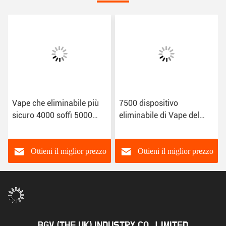
Vape che eliminabile più
7500 dispositivo
sicuro 4000 soffi 5000
eliminabile di Vape del
soffia 10ml 7.0ml ha
nicotina di 8000 soffi 1 da
condito la sigaretta di E
vendere
Ottieni il miglior prezzo
Ottieni il miglior prezzo
BGV (THE UK) INDUSTRY CO., LIMITED