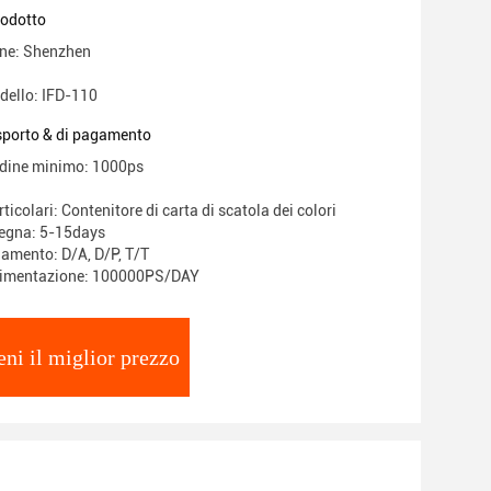
rodotto
ine: Shenzhen
dello: IFD-110
asporto & di pagamento
rdine minimo: 1000ps
ticolari: Contenitore di carta di scatola dei colori
segna: 5-15days
gamento: D/A, D/P, T/T
alimentazione: 100000PS/DAY
eni il miglior prezzo