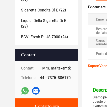
Evidenziare:
Sigaretta Condita Di E
(22)
Dimens
Liquidi Della Sigaretta Di E
(28)
Resist
dell'at
BGV IFresh PLUS 7000
(24)
Capacit
armato
Porto d
Contatti
Sapore Vape 
Contatti:
Mrs. maitekemtk
Telefono:
44--7375-806179
Descri
Siamo pro
questo pr
Contatto ora
avanzato 