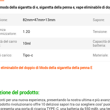
mods della sigaretta di e
,
sigaretta della penna e
,
vape eliminabile di d
ione:
82mm*47mm*13mm
Sapore:
enza
1.2Ω
Tensione:
omizzatore:
à del carro
Capacità d
10ml
:
batteria:
i carico:
Tipo-c
Materiale:
eliminabile del doppio di Mods della sigaretta della penna E
zione del prodotto:
nti per una nuova esperienza, presentando la nostra ultima e più avanza
odotto rivoluzionario offre 10 deliziosi sapori tra cui scegliere.cosi' p
presenta una porta di ricarica TYPE-C, una batteria da 550 mAh, una ten