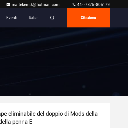
maitekemtk@hotmail.com
44--7375-806179
Eventi
Italian
Citazione
pe eliminabile del doppio di Mods della
della penna E