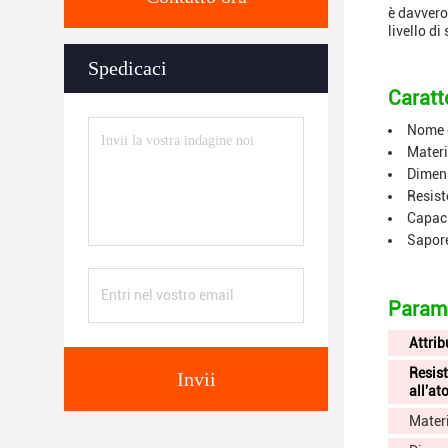
è davvero
livello di
Spedicaci
Caratte
Nome d
Materi
Dimen
Resist
Capaci
Sapor
Parame
Attrib
Resis
Invii
all'at
Mater