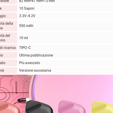
sione
82 mm*47 mm*13 mm
e
10 Sapori
ggio
3.3V-4.2V
tà della
550 mAh
ia
ità del
10 ml
toio
di ricarica
TIPO-C
io
Ultima pubblicazione
ato
Più avanzato
one
Versione successiva