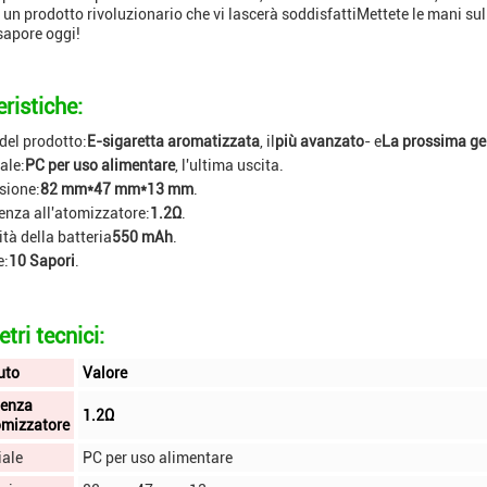
 un prodotto rivoluzionario che vi lascerà soddisfattiMettete le mani s
 sapore oggi!
ristiche:
el prodotto:
E-sigaretta aromatizzata
, il
più avanzato
- e
La prossima ge
ale:
PC per uso alimentare
, l'ultima uscita.
sione:
82 mm*47 mm*13 mm
.
enza all'atomizzatore:
1.2Ω
.
tà della batteria
550 mAh
.
e:
10 Sapori
.
tri tecnici:
uto
Valore
tenza
1.2Ω
omizzatore
iale
PC per uso alimentare