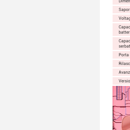
Dimen
Sapor
Volta
Capaci
batter
Capac
serba
Porta 
Rilasc
Avanz
Versi