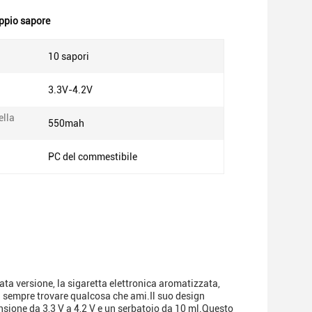
oppio sapore
10 sapori
3.3V-4.2V
ella
550mah
PC del commestibile
ta versione, la sigaretta elettronica aromatizzata,
uoi sempre trovare qualcosa che ami.Il suo design
sione da 3,3 V a 4,2 V e un serbatoio da 10 ml.Questo