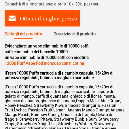
Capacità di alimentazione: giorno 10k-30k+pcs+per
Ottieni il miglior prezzo
Dettagli del prodotto
Descrizione di prodotto
Evidenziare:
un vape eliminabile di 10000 soffi
,
soffi eliminabili del baccello 10000
,
un vape eliminabile di 10000 soffi con nicotina
12000 Puff Vape Pod monouso con nicotina
iFresh 10000 Puffs cartuccia di ricambio capsula, 15/20w di
potenza regolabile, bobina a maglia e ricaricabile
iFresh 10000 Puffs cartuccia di ricambio capsula, 15/20w di
potenza regolabile, bobina di maglia e ricaricabile, sapore di
gelato di mango, caffè di guanaana, ghiaccio di lichee, menta,
ghiaccio di ananas, ghiaccio di banana,Doppia Mela, Aloe Grape,
Honey Peaches, Strawberry Kiwi, Ghiaccio di anguria, Passion
Fruit Lychee, Passion Fruit Lemon, Ananas Mango Orange, Ananas
Mango Peach, Rainbow Candy, Ghiaccio di fragola,Gelato di
fragole, Strawberry Pitaya, Strawberry Bubble Gum, Strawberry
Grape, Strawberry Yogurt Ice, Strawberry Wafers, Strawberry
Watermelon, Strawberry Banana, Orange Soda, Orange Honey